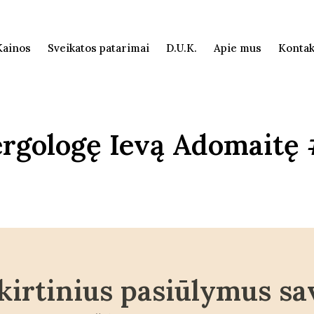
Kainos
Sveikatos patarimai
D.U.K.
Apie mus
Kontak
lergologę Ievą Adomaitę
kirtinius pasiūlymus sa