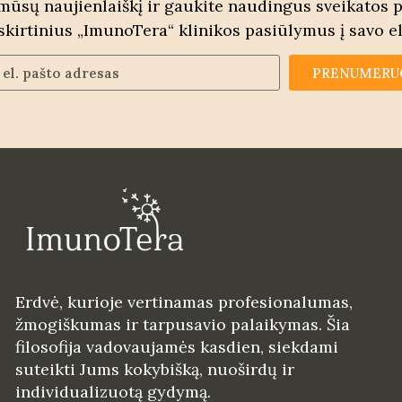
ūsų naujienlaiškį ir gaukite naudingus sveikatos 
šskirtinius „ImunoTera“ klinikos pasiūlymus į savo el
PRENUMERU
Erdvė, kurioje vertinamas profesionalumas,
žmogiškumas ir tarpusavio palaikymas. Šia
filosofija vadovaujamės kasdien, siekdami
suteikti Jums kokybišką, nuoširdų ir
individualizuotą gydymą.