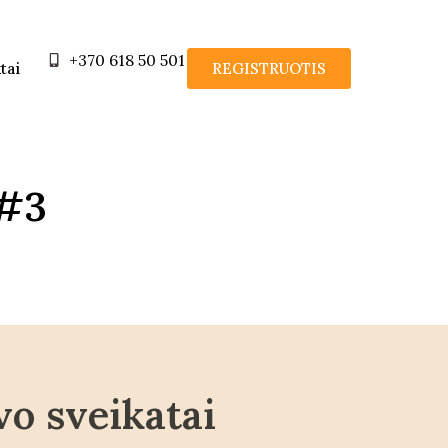
+370 618 50 501
tai
REGISTRUOTIS
 #3
vo sveikatai