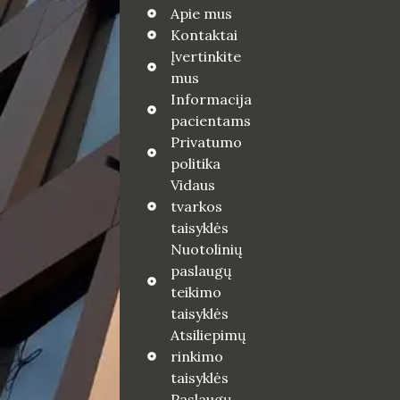
Apie mus
Kontaktai
Įvertinkite
mus
Informacija
pacientams
Privatumo
politika
Vidaus
tvarkos
taisyklės
Nuotolinių
paslaugų
teikimo
taisyklės
Atsiliepimų
rinkimo
taisyklės
Paslaugų