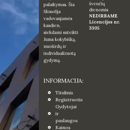
švenčių
palaikymas. Šia
dienomis
filosofija
NEDIRBAME
vadovaujamės
Licencijos nr.
kasdien,
3305
siekdami suteikti
Jums kokybišką,
nuoširdų ir
individualizuotą
gydymą.
INFORMACIJA:
Titulinis
Registruotis
Gydytojai
ir
paslaugos
Kainos