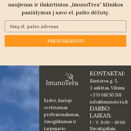
naujienas ir išskirtinius „ImunoTera“ klinikos
pasiūlymus į savo el. pašto dėžutę.
PRENUMERUOTI
KONTAKTAI:
Santaros g. 5,
3 aukštas, Vilnius
+370 618 50 501
Erdvė, kurioje
info@imunotera.lt
DARBO
vertinamas
LAIKAS:
profesionalumas,
žmogiškumas ir
I - V: 9:00 – 19:00
Savaitgaliais,
tarpusavio