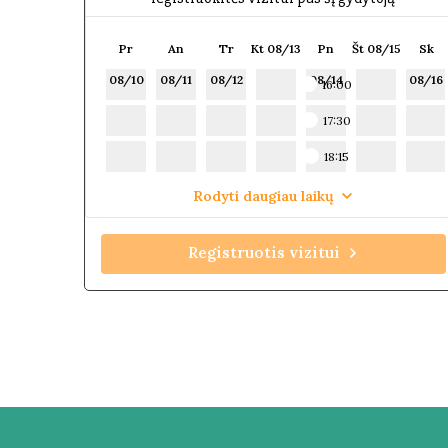
Pr
An
Tr
Kt 08/13
Pn
Št 08/15
Sk
08/10
08/11
08/12
08/14
08/16
16:00
17:30
18:15
Rodyti daugiau laikų
Registruotis vizitui