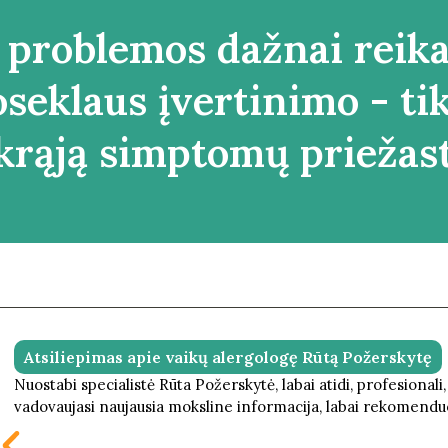
 problemos dažnai reik
eklaus įvertinimo - tik
krąją simptomų priežast
Atsiliepimas apie vaikų alergologę Rūtą Požerskytę
Nuostabi specialistė Rūta Požerskytė, labai atidi, profesionali,
vadovaujasi naujausia moksline informacija, labai rekomendu