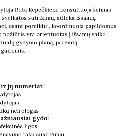
dytoja Rūta Repečkienė konsultuoja šeimas
ų sveikatos sutrikimų, atlieka išsamią
 bei, esant poreikiui, koordinuoja papildomus
s požiūris yra orientuotas į išsamų vaiko
vidualų gydymo planą, paremtą
 gairėmis.
 ir jų numeriai:
ydytojas
dytojas
ikų nefrologas
dažniausiai gydo:
nfekcinės ligos
kvėpavimo takų susirgimai