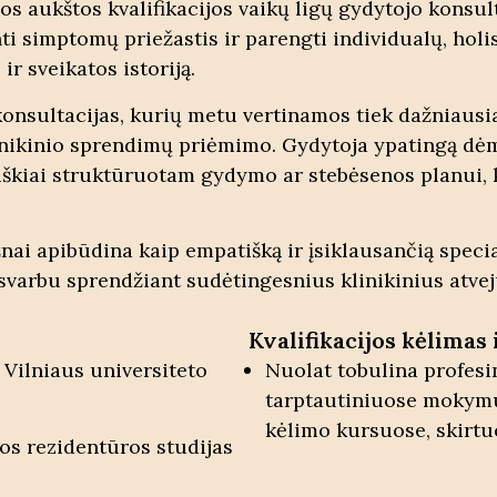
aukštos kvalifikacijos vaikų ligų gydytojo konsultaci
ti simptomų priežastis ir parengti individualų, hol
ir sveikatos istoriją.
onsultacijas, kurių metu vertinamos tiek dažniausiai
linikinio sprendimų priėmimo. Gydytoja ypatingą dėm
 aiškiai struktūruotam gydymo ar stebėsenos planui,
ai apibūdina kaip empatišką ir įsiklausančią speciali
svarbu sprendžiant sudėtingesnius klinikinius atveju
Kvalifikacijos kėlimas 
 Vilniaus universiteto
Nuolat tobulina profesi
tarptautiniuose mokymuo
kėlimo kursuose, skirtu
jos rezidentūros studijas