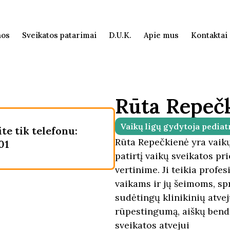
nos
Sveikatos patarimai
D.U.K.
Apie mus
Kontaktai
Rūta Repeč
Vaikų ligų gydytoja pediat
ite tik telefonu:
Rūta Repečkienė yra vaikų
01
patirtį vaikų sveikatos pr
vertinime. Ji teikia profe
vaikams ir jų šeimoms, sp
sudėtingų klinikinių atve
rūpestingumą, aiškų bend
sveikatos atvejui