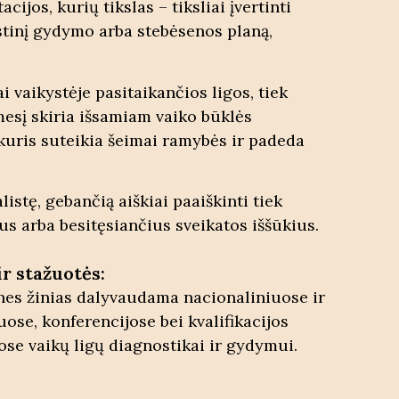
jos, kurių tikslas – tiksliai įvertinti
istinį gydymo arba stebėsenos planą,
 vaikystėje pasitaikančios ligos, tiek
esį skiria išsamiam vaiko būklės
 kuris suteikia šeimai ramybės ir padeda
stę, gebančią aiškiai paaiškinti tiek
s arba besitęsiančius sveikatos iššūkius.
ir stažuotės:
nes žinias dalyvaudama nacionaliniuose ir
se, konferencijose bei kvalifikacijos
ose vaikų ligų diagnostikai ir gydymui.