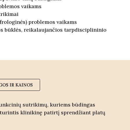
roblemos vaikams
trikimai
efrologinės) problemos vaikams
s būklės, reikalaujančios tarpdisciplininio
GOS IR KAINOS
 funkcinių sutrikimų, kuriems būdingas
turintis klinikinę patirtį sprendžiant platų