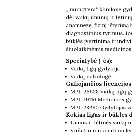
„ImunoTera“ klinikoje gy
dėl vaikų ūminių ir lėtini
anamnezę, fizinį ištyrimą
diagnostinius tyrimus. Jo
būklės įvertinimą ir indi
šiuolaikinėmis medicinos
Specialybė (-ės):
Vaikų ligų gydytoja
Vaikų nefrologė
Galiojančios licencijos
MPL-26628 Vaikų ligų g
MPL-19116 Medicinos gy
MPL-28380 Gydytojas va
Kokias ligas ir būkles 
Ūmios ir lėtinės vaikų i
Viršutinių ir apatinių 