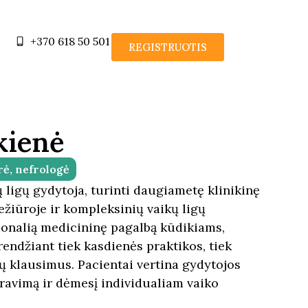
+370 618 50 501
REGISTRUOTIS
kienė
rė, nefrologė
 ligų gydytoja, turinti daugiametę klinikinę
iežiūroje ir kompleksinių vaikų ligų
sionalią medicininę pagalbą kūdikiams,
rendžiant tiek kasdienės praktikos, tiek
jų klausimus. Pacientai vertina gydytojos
ravimą ir dėmesį individualiam vaiko