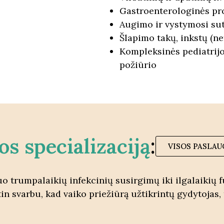
Gastroenterologinės p
Augimo ir vystymosi su
Šlapimo takų, inkstų (n
Kompleksinės pediatrijo
požiūrio
os specializaciją
:
VISOS PASLAU
nuo trumpalaikių infekcinių susirgimų iki ilgalaikių
tin svarbu, kad vaiko priežiūrą užtikrintų gydytojas, 