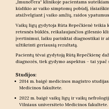
„ImunoTera“ klinikoje pacientams suteikiamos 
kūdikio ar vaiko simptomų pobūdį, išsiaiškin
atsižvelgiant į vaiko amžių, raidos ypatumus 
Vaikų ligų gydytoja Rūta Repečkienė teikia k
retesnės būklės, reikalaujančios gilesnio k
įvertinimui, laiku parinktai diagnostikai ir
užtikrinti geriausią rezultatą.
Pacientų tėvai gydytoją Rūtą Repečkienę dažn
diagnozės, tiek gydymo aspektus – tai ypač 
Studijos:
2014 m. baigė medicinos magistro studijas
Medicinos fakultete.
2022 m. baigė vaikų ligų ir vaikų nefrologi
Vilniaus universiteto Medicinos fakultete.