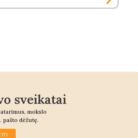
rec
vo sveikatai
patarimus, mokslo
. pašto dėžutę.
OTI