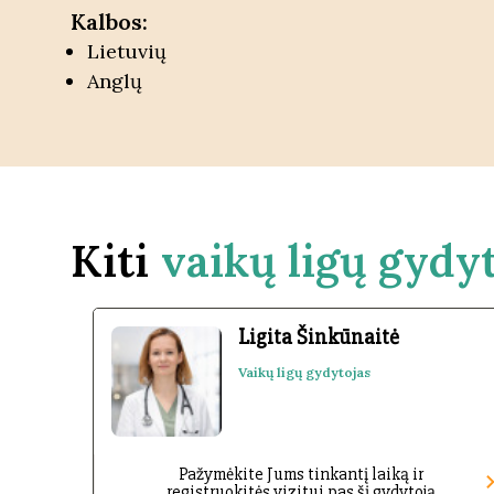
Kalbos:
Lietuvių
Anglų
Kiti
vaikų ligų gydyt
Ligita Šinkūnaitė
Vaikų ligų gydytojas
Pažymėkite Jums tinkantį laiką ir
registruokitės vizitui pas šį gydytoją