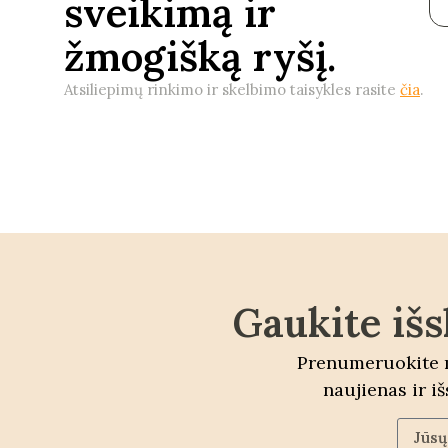
sveikimą ir
žmogišką ryšį.
Atsiliepimų rinkimo ir skelbimo taisykles rasite
čia
.
Gaukite išs
Prenumeruokite m
naujienas ir i