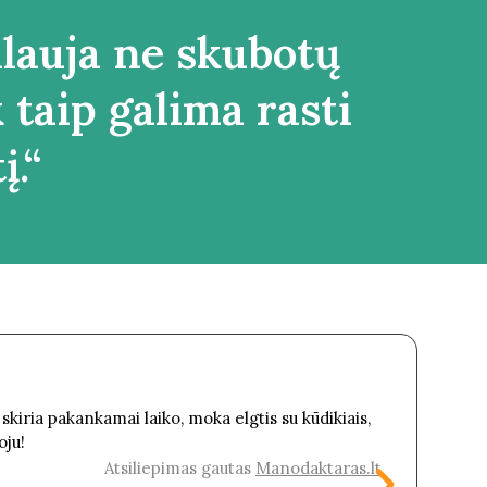
alauja ne skubotų
 taip galima rasti
į.“
At
 skiria pakankamai laiko, moka elgtis su kūdikiais,
I on
oju!
time
thin
Atsiliepimas gautas
Manodaktaras.lt