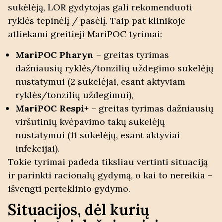
sukėlėją, LOR gydytojas gali rekomenduoti
ryklės tepinėlį / pasėlį
. Taip pat klinikoje
atliekami greitieji MariPOC tyrimai:
MariPOC Pharyn
– greitas tyrimas
dažniausių ryklės/tonzilių uždegimo sukelėjų
nustatymui (2 sukelėjai, esant aktyviam
ryklės/tonzilių uždegimui),
MariPOC Respi+
– greitas tyrimas dažniausių
viršutinių kvėpavimo takų sukelėjų
nustatymui (11 sukelėjų, esant aktyviai
infekcijai).
Tokie tyrimai padeda tiksliau vertinti situaciją
ir parinkti racionalų gydymą, o kai to nereikia –
išvengti perteklinio gydymo.
Situacijos, dėl kurių