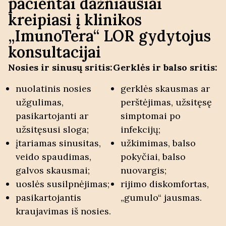
pacientai dažniausiai
kreipiasi į klinikos
„ImunoTera“ LOR gydytojus
konsultacijai
Nosies ir sinusų sritis:
Gerklės ir balso sritis:
nuolatinis nosies
gerklės skausmas ar
užgulimas,
perštėjimas, užsitęsę
pasikartojanti ar
simptomai po
užsitęsusi sloga;
infekcijų;
įtariamas sinusitas,
užkimimas, balso
veido spaudimas,
pokyčiai, balso
galvos skausmai;
nuovargis;
uoslės susilpnėjimas;
rijimo diskomfortas,
pasikartojantis
„gumulo“ jausmas.
kraujavimas iš nosies.