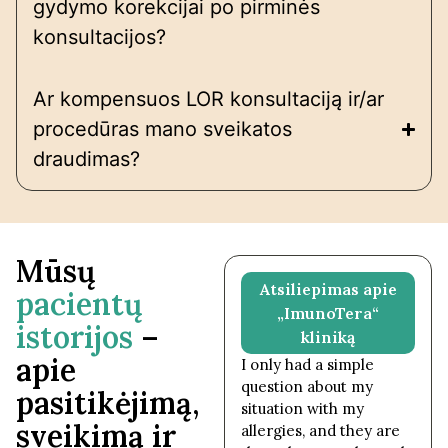
gydymo korekcijai po pirminės
konsultacijos?
Ar kompensuos LOR konsultaciją ir/ar
procedūras mano sveikatos
draudimas?
Mūsų
Atsiliepimas apie
Atsiliepimas apie
pacientų
vaikų alergologę
„ImunoTera“
istorijos
–
Rūtą Požerskytę
kliniką
apie
Nuostabi specialistė
I only had a simple
Rūta Požerskytė, labai
question about my
pasitikėjimą,
atidi, profesionali, skiria
situation with my
sveikimą ir
pakankamai laiko, moka
allergies, and they are