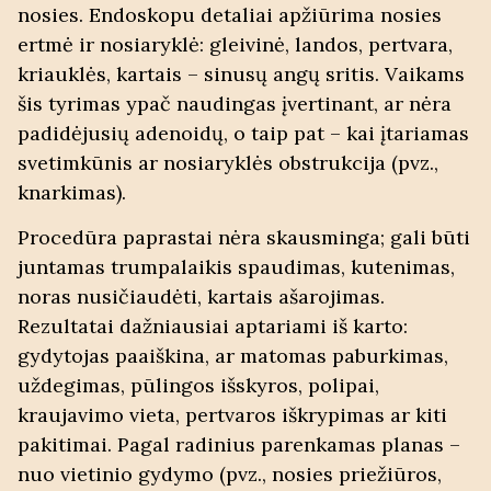
nosies
. Endoskopu detaliai apžiūrima nosies
ertmė ir nosiaryklė: gleivinė, landos, pertvara,
kriauklės, kartais – sinusų angų sritis. Vaikams
šis tyrimas ypač naudingas įvertinant, ar nėra
padidėjusių adenoidų, o taip pat – kai įtariamas
svetimkūnis ar nosiaryklės obstrukcija (pvz.,
knarkimas).
Procedūra paprastai nėra skausminga; gali būti
juntamas trumpalaikis spaudimas, kutenimas,
noras nusičiaudėti, kartais ašarojimas.
Rezultatai dažniausiai aptariami iš karto:
gydytojas paaiškina, ar matomas paburkimas,
uždegimas, pūlingos išskyros, polipai,
kraujavimo vieta, pertvaros iškrypimas ar kiti
pakitimai. Pagal radinius parenkamas planas –
nuo vietinio gydymo (pvz., nosies priežiūros,