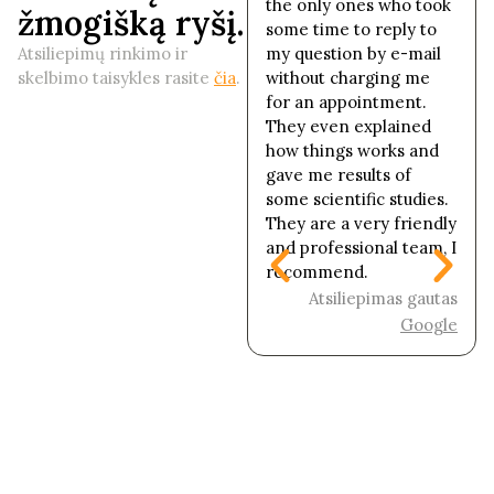
elgtis su kūdikiais,
the only ones who took
žmogišką ryšį.
vadovaujasi naujausia
some time to reply to
moksline informacija,
Atsiliepimų rinkimo ir
my question by e-mail
labai rekomenduoju!
skelbimo taisykles rasite
čia
.
without charging me
for an appointment.
Atsiliepimas gautas
They even explained
Manodaktaras.lt
how things works and
gave me results of
some scientific studies.
They are a very friendly
and professional team, I
recommend.
Atsiliepimas gautas
Google