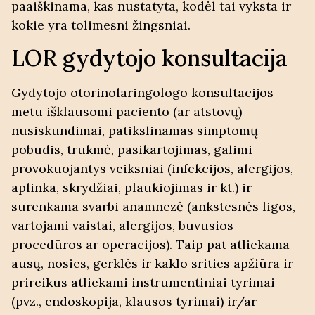
paaiškinama, kas nustatyta, kodėl tai vyksta ir
kokie yra tolimesni žingsniai.
LOR gydytojo konsultacija
Gydytojo otorinolaringologo konsultacijos
metu išklausomi paciento (ar atstovų)
nusiskundimai, patikslinamas simptomų
pobūdis, trukmė, pasikartojimas, galimi
provokuojantys veiksniai (infekcijos, alergijos,
aplinka, skrydžiai, plaukiojimas ir kt.) ir
surenkama svarbi anamnezė (ankstesnės ligos,
vartojami vaistai, alergijos, buvusios
procedūros ar operacijos). Taip pat atliekama
ausų, nosies, gerklės ir kaklo srities apžiūra ir
prireikus atliekami instrumentiniai tyrimai
(pvz., endoskopija, klausos tyrimai) ir/ar