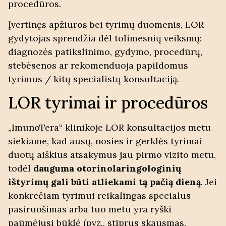
procedūros.
Įvertinęs apžiūros bei tyrimų duomenis, LOR
gydytojas sprendžia dėl tolimesnių veiksmų:
diagnozės patikslinimo
, gydymo, procedūrų,
stebėsenos ar rekomenduoja papildomus
tyrimus / kitų specialistų konsultaciją.
LOR tyrimai ir procedūros
„ImunoTera“ klinikoje LOR konsultacijos metu
siekiame, kad
ausų, nosies ir gerklės tyrimai
duotų aiškius atsakymus jau pirmo vizito metu,
todėl
dauguma otorinolaringologinių
ištyrimų gali būti atliekami
tą pačią dieną
. Jei
konkrečiam tyrimui reikalingas specialus
pasiruošimas arba tuo metu yra ryški
paūmėjusi būklė (pvz., stiprus skausmas,