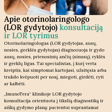
Apie otorinolaringologo
(LOR gydytojo)
konsultaciją
ir LOR tyrimus
Otorinolaringologas (LOR gydytojas, ausų,
nosies, gerklės gydytojas) diagnozuoja ir gydo
ausų, nosies, prienosinių ančių (sinusų), ryklės
ir gerklų ligas. Tai specialistas, į kurį verta
kreiptis, kai simptomai kartojasi, užsitęsia arba
trukdo kvėpuoti per nosį, miegoti, girdėti, ryti
ar kalbėti.
„ImunoTera“ klinikoje LOR gydytojo
konsultacija orientuota į tikslią diagnostiką ir
aiškų gydymo planą: pacientui suprantamai