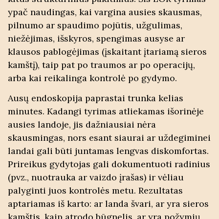
ypač naudingas, kai vargina ausies skausmas,
pilnumo ar spaudimo pojūtis, užgulimas,
niežėjimas, išskyros, spengimas ausyse ar
klausos pablogėjimas (įskaitant įtariamą sieros
kamštį), taip pat po traumos ar po operacijų,
arba kai reikalinga kontrolė po gydymo.
Ausų endoskopija paprastai trunka kelias
minutes. Kadangi tyrimas atliekamas išorinėje
ausies landoje, jis dažniausiai nėra
skausmingas, nors esant siaurai ar uždegiminei
landai gali būti juntamas lengvas diskomfortas.
Prireikus gydytojas gali dokumentuoti radinius
(pvz., nuotrauka ar vaizdo įrašas) ir vėliau
palyginti juos kontrolės metu. Rezultatas
aptariamas iš karto: ar landa švari, ar yra sieros
kamštis, kaip atrodo būgnelis, ar yra požymių,