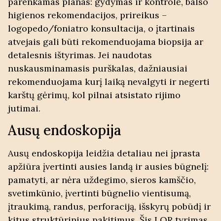
parenkamas planas: gydymas ir kontrolė, balso
higienos rekomendacijos, prireikus –
logopedo/foniatro konsultacija, o įtartinais
atvejais gali būti rekomenduojama biopsija ar
detalesnis ištyrimas. Jei naudotas
nuskausminamasis purškalas, dažniausiai
rekomenduojama kurį laiką nevalgyti ir negerti
karštų gėrimų, kol pilnai atsistato rijimo
jutimai.
Ausų endoskopija
Ausų endoskopija leidžia detaliau nei įprasta
apžiūra įvertinti ausies landą ir ausies būgnelį:
pamatyti, ar nėra uždegimo, sieros kamščio,
svetimkūnio, įvertinti būgnelio vientisumą,
įtraukimą, randus, perforaciją, išskyrų pobūdį ir
kitus struktūrinius pakitimus. Šis
LOR tyrimas