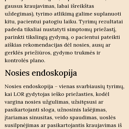
gausus kraujavimas, labai išreikštas
uždegimas), tyrimo atlikimą galime suplanuoti
kitu, pacientui patogiu laiku. Tyrimų rezultatai
padeda tiksliai nustatyti simptomų priežastį,
parinkti tikslingą gydymą, o pacientui pateikti
aiškias rekomendacijas dėl nosies, ausų ar
gerklės priežiūros, gydymo trukmės ir
kontrolės plano.
Nosies endoskopija
Nosies endoskopija – vienas svarbiausių tyrimų,
kai LOR gydytojas ieško priežasties, kodėl
vargina
nosies užgulimas
, užsitęsusi ar
pasikartojanti sloga, užnosinis lašėjimas,
įtariamas
sinusitas
, veido spaudimas, uoslės
susilpnėjimas ar pasikartojantis
kraujavimas iš