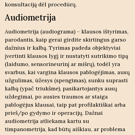
konsultaciją dėl procedūrų.
Audiometrija
Audiometrija (audiograma) – klausos ištyrimas,
parodantis, kaip gerai girdite skirtingus garso
dažnius ir kalbą. Tyrimas padeda objektyviai
įvertinti klausos lygį ir nustatyti sutrikimo tipą
(laidumo, sensorineurinį ar mišrų), todėl yra
svarbus, kai vargina klausos pablogėjimas, ausų
užgulimas, ūžesys (spengimas), sunku suprasti
kalbą (ypač triukšme), pasikartojantys ausų
uždegimai, po ausies traumos ar staiga
pablogėjus klausai, taip pat profilaktiškai arba
prieš/po gydymo ir operacijų. Dažnai
audiometrija atliekama kartu su
timpanometrija, kad būtų aiškiau, ar problema