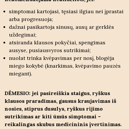
simptomai kartojasi, tęsiasi ilgiau nei įprastai
arba progresuoja;
dažnai pasikartoja sinusų, ausų ar gerklės
uždegimai;
atsiranda klausos pokyčiai, spengimas
ausyse, pusiausvyros sutrikimai;
nuolat trinka kvėpavimas per nosį, blogėja
miego kokybė (knarkimas, kvėpavimo pauzės
miegant).
DĖMESIO:
jei pasireiškia staigus, ryškus
klausos praradimas, gausus kraujavimas iš
nosies, stiprus dusulys, ryškus rijimo
sutrikimas ar kiti ūmūs simptomai –
reikalingas skubus medicininis įvertinimas.