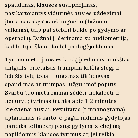
spaudimas, klausos susilpnėjimas,
pasikartojantys vidurinės ausies uždegimai,
įtariamas skystis už būgnelio (dažniau
vaikams), taip pat stebint būklę po gydymo ar
operacijų. Dažnai ji derinama su audiometrija,
kad būtų aiškiau, kodėl pablogėjo klausa.
Tyrimo metu į ausies landą įdedamas minkštas
antgalis, prietaisas trumpam keičia slėgį ir
leidžia tylų toną – juntamas tik lengvas
spaudimas ar trumpas „užgulimo“ pojūtis.
Svarbu tuo metu ramiai sėdėti, nekalbėti ir
nenuryti; tyrimas trunka apie 1–2 minutes
kiekvienai ausiai. Rezultatas (timpanograma)
aptariamas iš karto, o pagal radinius gydytojas
parenka tolimesnį planą: gydymą, stebėjimą,
papildomus klausos tyrimus ar, jei reikia,