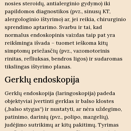
nosies steroidų, antialerginio gydymo) iki
papildomos diagnostikos (pvz., sinusų KT,
alergologinio ištyrimo) ar, jei reikia, chirurginio
sprendimo aptarimo. Svarbu ir tai, kad
normalus endoskopinis vaizdas
taip pat yra
reikšminga išvada – tuomet ieškoma kitų
simptomų priežasčių (pvz., vazomotorinis
rinitas, refliuksas, bendros ligos) ir sudaromas
tikslingas ištyrimo planas.
Gerklų endoskopija
Gerklų endoskopija (laringoskopija) padeda
objektyviai įvertinti
gerklas ir balso klostes
(„balso stygas“) ir nustatyti, ar nėra uždegimo,
patinimo, darinių (pvz., polipo, mazgelių),
judėjimo sutrikimų ar kitų pakitimų. Tyrimas