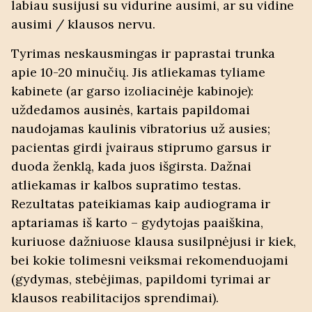
labiau susijusi su vidurine ausimi, ar su vidine
ausimi / klausos nervu.
Tyrimas neskausmingas ir paprastai trunka
apie 10-20 minučių. Jis atliekamas tyliame
kabinete (ar garso izoliacinėje kabinoje):
uždedamos ausinės, kartais papildomai
naudojamas kaulinis vibratorius už ausies;
pacientas girdi įvairaus stiprumo garsus ir
duoda ženklą, kada juos išgirsta. Dažnai
atliekamas ir kalbos supratimo testas.
Rezultatas pateikiamas kaip audiograma ir
aptariamas iš karto – gydytojas paaiškina,
kuriuose dažniuose klausa susilpnėjusi ir kiek,
bei kokie tolimesni veiksmai rekomenduojami
(gydymas, stebėjimas, papildomi tyrimai ar
klausos reabilitacijos sprendimai).