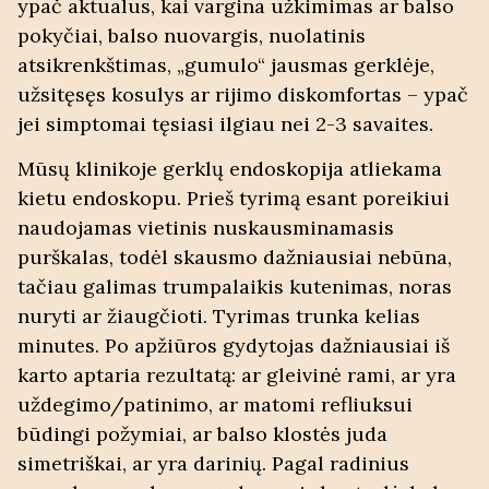
ypač aktualus, kai vargina
užkimimas
ar balso
pokyčiai, balso nuovargis, nuolatinis
atsikrenkštimas, „gumulo“ jausmas gerklėje,
užsitęsęs kosulys ar rijimo diskomfortas – ypač
jei simptomai tęsiasi ilgiau nei 2-3 savaites.
Mūsų klinikoje gerklų endoskopija atliekama
kietu endoskopu
. Prieš tyrimą esant poreikiui
naudojamas vietinis nuskausminamasis
purškalas, todėl skausmo dažniausiai nebūna,
tačiau galimas trumpalaikis kutenimas, noras
nuryti ar žiaugčioti. Tyrimas trunka kelias
minutes. Po apžiūros gydytojas dažniausiai iš
karto aptaria rezultatą: ar gleivinė rami, ar yra
uždegimo/patinimo, ar matomi refliuksui
būdingi požymiai, ar balso klostės juda
simetriškai, ar yra darinių. Pagal radinius