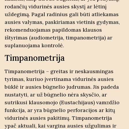
rodančių vidurinės ausies skystį ar lėtinį
uždegimą. Pagal radinius gali būti atliekamas
ausies valymas, paskiriamas vietinis gydymas,
rekomenduojamas papildomas
klausos
ištyrimas
(audiometrija, timpanometrija) ar
suplanuojama kontrolė.
Timpanometrija
Timpanometrija – greitas ir neskausmingas
tyrimas, kuriuo įvertinama vidurinės ausies
būklė ir ausies būgnelio judrumas. Jis padeda
nustatyti, ar už būgnelio nėra skysčio, ar
sutrikusi klausomojo (Eustachijaus) vamzdžio
funkcija, ar yra būgnelio perforacijos ar kitų
vidurinės ausies pakitimų. Timpanometrija
ypač aktuali, kai vargina ausies užgulimas ir