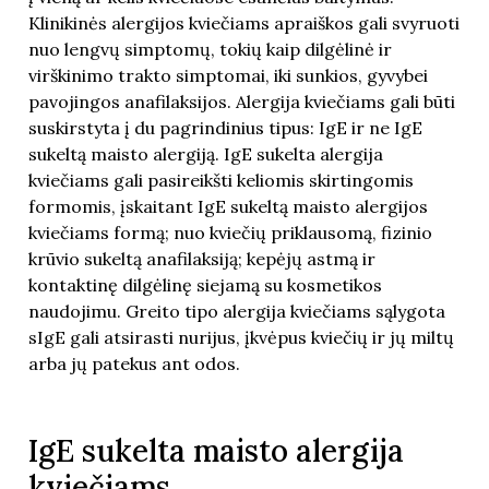
Klinikinės alergijos kviečiams apraiškos gali svyruoti
nuo lengvų simptomų, tokių kaip dilgėlinė ir
virškinimo trakto simptomai, iki sunkios, gyvybei
pavojingos anafilaksijos. Alergija kviečiams gali būti
suskirstyta į du pagrindinius tipus: IgE ir ne IgE
sukeltą maisto alergiją. IgE sukelta alergija
kviečiams gali pasireikšti keliomis skirtingomis
formomis, įskaitant IgE sukeltą maisto alergijos
kviečiams formą; nuo kviečių priklausomą, fizinio
krūvio sukeltą anafilaksiją; kepėjų astmą ir
kontaktinę dilgėlinę siejamą su kosmetikos
naudojimu. Greito tipo alergija kviečiams sąlygota
sIgE gali atsirasti nurijus, įkvėpus kviečių ir jų miltų
arba jų patekus ant odos.
IgE sukelta maisto alergija
kviečiams