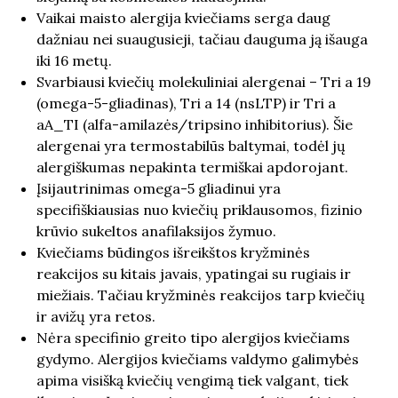
Vaikai maisto alergija kviečiams serga daug
dažniau nei suaugusieji, tačiau dauguma ją išauga
iki 16 metų.
Svarbiausi kviečių molekuliniai alergenai – Tri a 19
(omega-5-gliadinas), Tri a 14 (nsLTP) ir Tri a
aA_TI (alfa-amilazės/tripsino inhibitorius). Šie
alergenai yra termostabilūs baltymai, todėl jų
alergiškumas nepakinta termiškai apdorojant.
Įsijautrinimas omega-5 gliadinui yra
specifiškiausias nuo kviečių priklausomos, fizinio
krūvio sukeltos anafilaksijos žymuo.
Kviečiams būdingos išreikštos kryžminės
reakcijos su kitais javais, ypatingai su rugiais ir
miežiais. Tačiau kryžminės reakcijos tarp kviečių
ir avižų yra retos.
Nėra specifinio greito tipo alergijos kviečiams
gydymo. Alergijos kviečiams valdymo galimybės
apima visišką kviečių vengimą tiek valgant, tiek