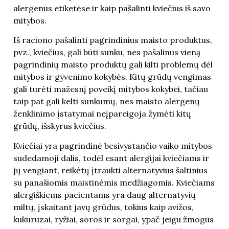
alergenus etiketėse ir kaip pašalinti kviečius iš savo
mitybos.
Iš raciono pašalinti pagrindinius maisto produktus,
pvz., kviečius, gali būti sunku, nes pašalinus vieną
pagrindinių maisto produktų gali kilti problemų dėl
mitybos ir gyvenimo kokybės. Kitų grūdų vengimas
gali turėti mažesnį poveikį mitybos kokybei, tačiau
taip pat gali kelti sunkumų, nes maisto alergenų
ženklinimo įstatymai neįpareigoja žymėti kitų
grūdų, išskyrus kviečius.
Kviečiai yra pagrindinė besivystančio vaiko mitybos
sudedamoji dalis, todėl esant alergijai kviečiams ir
jų vengiant, reikėtų įtraukti alternatyvius šaltinius
su panašiomis maistinėmis medžiagomis. Kviečiams
alergiškiems pacientams yra daug alternatyvių
miltų, įskaitant javų grūdus, tokius kaip avižos,
kukurūzai, ryžiai, soros ir sorgai, ypač jeigu žmogus