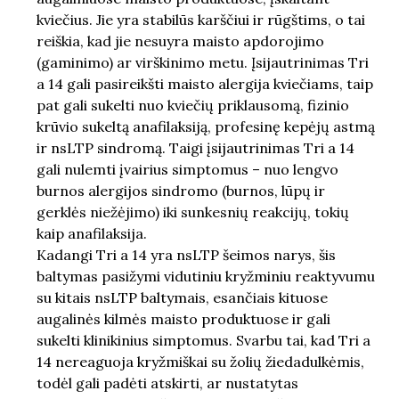
kviečius. Jie yra stabilūs karščiui ir rūgštims, o tai
reiškia, kad jie nesuyra maisto apdorojimo
(gaminimo) ar virškinimo metu. Įsijautrinimas Tri
a 14 gali pasireikšti maisto alergija kviečiams, taip
pat gali sukelti nuo kviečių priklausomą, fizinio
krūvio sukeltą anafilaksiją, profesinę kepėjų astmą
ir nsLTP sindromą. Taigi įsijautrinimas Tri a 14
gali nulemti įvairius simptomus – nuo lengvo
burnos alergijos sindromo (burnos, lūpų ir
gerklės niežėjimo) iki sunkesnių reakcijų, tokių
kaip anafilaksija.
Kadangi Tri a 14 yra nsLTP šeimos narys, šis
baltymas pasižymi vidutiniu kryžminiu reaktyvumu
su kitais nsLTP baltymais, esančiais kituose
augalinės kilmės maisto produktuose ir gali
sukelti klinikinius simptomus. Svarbu tai, kad Tri a
14 nereaguoja kryžmiškai su žolių žiedadulkėmis,
todėl gali padėti atskirti, ar nustatytas