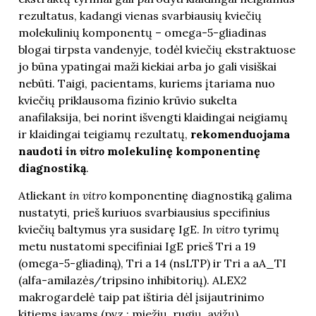
rezultatus, kadangi vienas svarbiausių kviečių
molekulinių komponentų – omega-5-gliadinas
blogai tirpsta vandenyje, todėl kviečių ekstraktuose
jo būna ypatingai maži kiekiai arba jo gali visiškai
nebūti. Taigi, pacientams, kuriems įtariama nuo
kviečių priklausoma fizinio krūvio sukelta
anafilaksija, bei norint išvengti klaidingai neigiamų
ir klaidingai teigiamų rezultatų,
rekomenduojama
naudoti
in vitro
molekulinę komponentinę
diagnostiką
.
Atliekant
in vitro
komponentinę diagnostiką galima
nustatyti, prieš kuriuos svarbiausius specifinius
kviečių baltymus yra susidarę IgE.
In vitro
tyrimų
metu nustatomi specifiniai IgE prieš Tri a 19
(omega-5-gliadiną), Tri a 14 (nsLTP) ir Tri a aA_TI
(alfa-amilazės/tripsino inhibitorių). ALEX2
makrogardelė taip pat ištiria dėl įsijautrinimo
kitiems javams (pvz.: miežių, rugių, avižų).