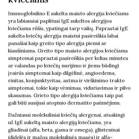
Imunoglobulino E sukelta maisto alergija kviečiams
yra labiausiai paplitusi IgE sukeltos alergijos
kviečiams rūšis, ypatingai tarp vaikų. Paprastai IgE
sukelta kviečių alergija maistui pasireiškia labai
panašiai kaip greito tipo alergija pienui ar
kiaušiniams. Greito tipo maisto alergijos kviečiams
simptomai paprastai pasireiškia per kelias minutes
ar valandas po kviečių nurijimo ir jiems būdingi
įvairūs simptomai kaip dilgėlinė, angioedema,
rinitas, konjunktyvitas, astma ir virškinimo trakto
simptomai, tokie kaip vėmimas, viduriavimas ir pilvo
skausmas. Grieto tipo alergija kviečiams taip pat
gali būti susijusi atopinio dermatito paūmėjimu.
Dažniausi molekuliniai kviečių alergenai, atsakingi
už IgE sukeltą maisto alergiją kviečiams, yra
gliadinai (alfa, beta, gama ir omega), gliuteninai
(didelės ir mažos molekulinės masės) ir alfa-