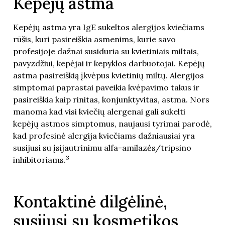
Kepėjų astma
Kepėjų astma yra IgE sukeltos alergijos kviečiams
rūšis, kuri pasireiškia asmenims, kurie savo
profesijoje dažnai susiduria su kvietiniais miltais,
pavyzdžiui, kepėjai ir kepyklos darbuotojai. Kepėjų
astma pasireiškią įkvėpus kvietinių miltų. Alergijos
simptomai paprastai paveikia kvėpavimo takus ir
pasireiškia kaip rinitas, konjunktyvitas, astma. Nors
manoma kad visi kviečių alergenai gali sukelti
kepėjų astmos simptomus, naujausi tyrimai parodė,
kad profesinė alergija kviečiams dažniausiai yra
susijusi su įsijautrinimu alfa-amilazės/tripsino
3
inhibitoriams.
Kontaktinė dilgėlinė,
susijusi su kosmetikos