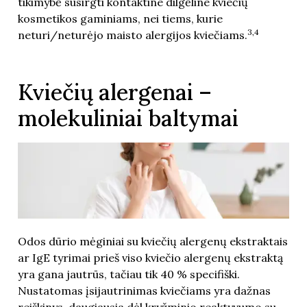
tikimybė susirgti kontaktine dilgėline kviečių
kosmetikos gaminiams, nei tiems, kurie
3,4
neturi/neturėjo maisto alergijos kviečiams.
Kviečių alergenai –
molekuliniai baltymai
Odos dūrio mėginiai su kviečių alergenų ekstraktais
ar IgE tyrimai prieš viso kviečio alergenų ekstraktą
yra gana jautrūs, tačiau tik 40 % specifiški.
Nustatomas įsijautrinimas kviečiams yra dažnas
reiškinys, daugiausia dėl kryžminio reaktyvumo su