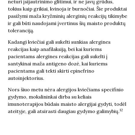
neturi įsijautrinimo glitimui, ir ne javų grūdus,
tokius kaip grikiai, kvinoja ir burnočiai. Šie produktai
pasižymi maža kryžminių alerginių reakcijų tikimybe
ir gali būti naudojami įvertinus šių maisto produktų
toleranciją.
Kadangi kviečiai gali sukelti sunkias alergines
reakcijas kaip anafilaksiją, bei kai kuriems
pacientams alergines reakcijas gali sukelti į
santykinai maža antigeno dozė, kai kuriems
pacientams gali tekti skirti epinefrino
autoinjektorius.
Nors šiuo metu nėra alergijos kviečiams specifinio
gydymo, mokslininkai dirba su keliais
imunoterapijos būdais maisto alergijai gydyti, todėl
12
ateityje, gali atsirasti daugiau gydymo galimybių.