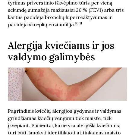
tyrimus priverstinio iškvėpimo tūris per vieną
sekundę sumažėja mažiausiai 20 % (FEV1) arba tris
kartus padidėja bronchų hiperreaktyvumas ir
10,11
padidėja skreplių eozinofilija.
Alergija kviečiams ir jos
valdymo galimybės
Pagrindinis kviečių alergijos gydymas ir valdymas
grindžiamas kviečių vengimu tiek maiste, tiek
įkvepiant. Pacientai, kurie yra alergiški kviečiams,
turi būti išmokyti identifikuoti atitinkamus maisto