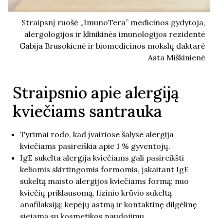
Straipsnį ruošė „ImunoTera” medicinos gydytoja,
alergologijos ir klinikinės imunologijos rezidentė
Gabija Brusokienė ir biomedicinos mokslų daktarė
Asta Miškinienė
Straipsnio apie alergiją
kviečiams santrauka
Tyrimai rodo, kad įvairiose šalyse alergija
kviečiams pasireiškia apie 1 % gyventojų.
IgE sukelta alergija kviečiams gali pasireikšti
keliomis skirtingomis formomis, įskaitant IgE
sukeltą maisto alergijos kviečiams formą; nuo
kviečių priklausomą, fizinio krūvio sukeltą
anafilaksiją; kepėjų astmą ir kontaktinę dilgėlinę
siejamą su kosmetikos naudojimu.