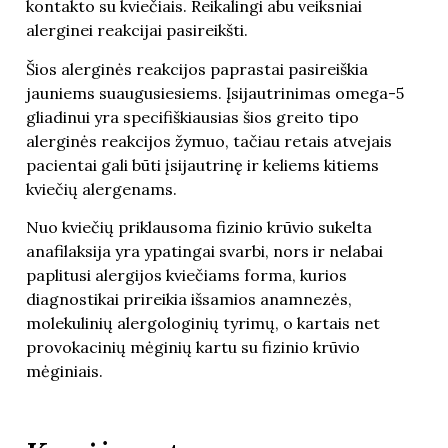
kontakto su kviečiais. Reikalingi abu veiksniai
alerginei reakcijai pasireikšti.
Šios alerginės reakcijos paprastai pasireiškia
jauniems suaugusiesiems. Įsijautrinimas
omega-5
gliadinui
yra specifiškiausias šios greito tipo
alerginės reakcijos žymuo, tačiau retais atvejais
pacientai gali būti įsijautrinę ir keliems kitiems
kviečių alergenams.
Nuo kviečių priklausoma fizinio krūvio sukelta
anafilaksija yra ypatingai svarbi, nors ir nelabai
paplitusi alergijos kviečiams forma, kurios
diagnostikai prireikia išsamios anamnezės,
molekulinių alergologinių tyrimų, o kartais net
provokacinių mėginių kartu su fizinio krūvio
mėginiais.