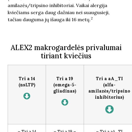
amilazės/tripsino inhibitoriai. Vaikai alergija
kviečiams serga daug dažniau nei suaugusieji,
2
tačiau dauguma jų išauga iki 16 metų.
ALEX2 makrogardelės privalumai
tiriant kviečius
Tri a 14
Tri a 19
Tri a aA_TI
(nsLTP)
(omega-5-
(alfa-
gliadinas)
amilazės/tripsino
inhibitorius)
– Tri a 14
– Tri a 19 –
– Tri a aA_TI