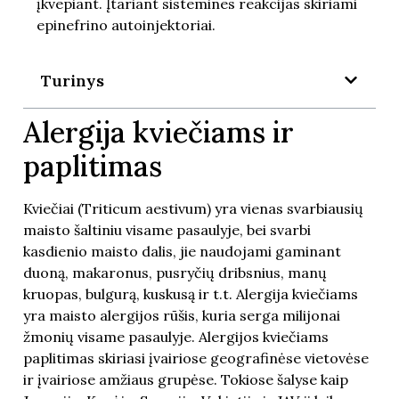
įkvepiant. Įtariant sistemines reakcijas skiriami
epinefrino autoinjektoriai.
Turinys
Alergija kviečiams ir
paplitimas
Kviečiai (Triticum aestivum) yra vienas svarbiausių
maisto šaltiniu visame pasaulyje, bei svarbi
kasdienio maisto dalis, jie naudojami gaminant
duoną, makaronus, pusryčių dribsnius, manų
kruopas, bulgurą, kuskusą ir t.t. Alergija kviečiams
yra maisto alergijos rūšis, kuria serga milijonai
žmonių visame pasaulyje. Alergijos kviečiams
paplitimas skiriasi įvairiose geografinėse vietovėse
ir įvairiose amžiaus grupėse. Tokiose šalyse kaip