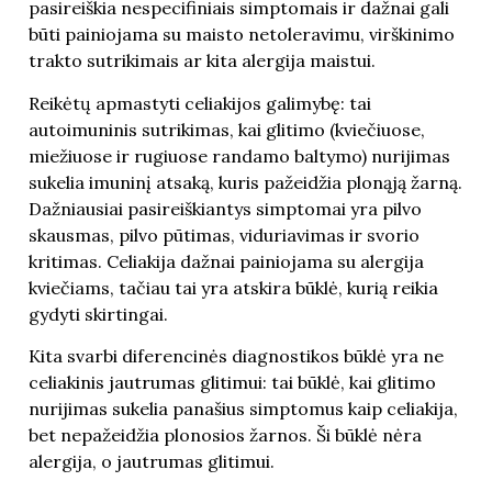
pasireiškia nespecifiniais simptomais ir dažnai gali
būti painiojama su maisto netoleravimu, virškinimo
trakto sutrikimais ar kita alergija maistui.
Reikėtų apmastyti celiakijos galimybę: tai
autoimuninis sutrikimas, kai glitimo (kviečiuose,
miežiuose ir rugiuose randamo baltymo) nurijimas
sukelia imuninį atsaką, kuris pažeidžia plonąją žarną.
Dažniausiai pasireiškiantys simptomai yra pilvo
skausmas, pilvo pūtimas, viduriavimas ir svorio
kritimas. Celiakija dažnai painiojama su alergija
kviečiams, tačiau tai yra atskira būklė, kurią reikia
gydyti skirtingai.
Kita svarbi diferencinės diagnostikos būklė yra ne
celiakinis jautrumas glitimui: tai būklė, kai glitimo
nurijimas sukelia panašius simptomus kaip celiakija,
bet nepažeidžia plonosios žarnos. Ši būklė nėra
alergija, o jautrumas glitimui.