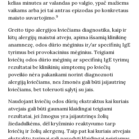
kelias minutes ar valandas po valgio, ypač mažiems
vaikams arba jei tai antras epizodas po konkretaus
9
maisto suvartojimo.
Greito tipo alergijos kviečiams diagnostika, kaip ir
kitų alergijų maistui atveju, apima išsamią klinikinę
anamnezę, odos dūrio mėginius ir/ar specifinių IgE
tyrimus bei provokacinius mėginius. Teigiami
kviečių odos dūrio mėginių ar specifinių IgE tyrimų
rezultatai be klinikinių simptomų po kviečių
poveikio nėra pakankami norint diagnozuoti
alergiją kviečiams, nes žmonės gali būti įsijautrinę
kviečiams, bet toleruoti sąlytį su jais.
Naudojant kviečių odos dūrių ekstraktus kai kuriais
atvejais gali būti gaunami klaidingai teigiami
rezultatai, jei žmogus yra įsijautrinęs žolių
žiedadulkėms, dėl kryžminio reaktyvumo tarp
kviečių ir žolių alergenų. Taip pat kai kuriais atvejais
ekstraktų tyrimai gali parodyti klaidingai neigiamus