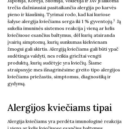
Japonija, Korėja, Suomija, Vokietija ir JAV ji laikoma
trečia dažniausiai pasitaikančia alergija po karvės
pieno ir kiaušinių. Tyrimai rodo, kad kai kuriose
1
šalyse alergija kviečiams serga iki 1 % gyventojų.
Ją
sukelia imuninės sistemos reakcija į vieną ar kelis
kviečiuose esančius baltymus, dėl kurių atsiranda
įvairių simptomų, kurių sunkumas kiekvienam
žmogui gali skirtis. Alergiją kviečiams gali būti ypač
sudėtinga valdyti, nes reikia griežtai vengti
produktų, kurių sudėtyje yra kviečių. Šiame
straipsnyje mes išnagrinėsime greito tipo alergijos
kviečiams priežastis, simptomus, diagnostiką ir
gydymą.
Alergijos kviečiams tipai
Alergija kviečiams yra perdėta imunologinė reakcija
į vieną ar kelis kviečiuose esančius baltymus.