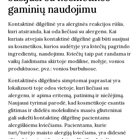
gaminių naudojimu
Kontaktinė dilgėlinė yra alerginės reakcijos rūšis,
kuri atsiranda, kai oda liečiasi su alergenu. Kai
kuriais atvejais kontaktinė dilgėlinė gali būti susijusi
su kosmetikos, kurios sudėtyje yra kviečių pagrindo
ingredientų, naudojimu. Kviečių taip pat randama ir
vaikų žaidimams skirtoje modiline, molyje, vonios
produktuose, pvz.: vonios burbuluose.
Kontaktinės dilgėlinės simptomai paprastai yra
lokalizuoti toje odos vietoje, kuri liečiasi su
alergenu, ir apima eritemą, patinimą ir niežėjimą.
Naujausi tyrimai parodė, kad kosmetikoje esantis
glitimas ir didelės molekulinės masės gliuteninai
gali sukelti kontaktinę dilgėlinę pacientams
alergiškiems kviečiams. Pacientams, kurie
turi/turėjo maisto alergiją kviečiams, yra didesnė