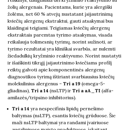
žolių alergenais. Pacientams, kurie yra alergiški
žolėms, net 60 % atvejų nustatant įsijautrinimą
kviečių alergenų ekstraktui, gauti atsakymai bus
klaidingai teigiami. Teigiamas kviečių alergenų
ekstraktais paremtas tyrimo atsakymas, visada
reikalauja tolimesnių tyrimų, norint sužinoti, ar
tyrimo rezultatai yra kliniškai svarbūs, ar nulemti
žiedadulkių kryžminio reaktyvumo. Norint nustatyti
ir išaiškinti tikrąjį įsijautrinimo kviečiams profilį
reiktų galvoti apie komponentinės alergenų
diagnostikos tyrimą ištiriant svarbiausius kviečių
molekulinius alergenus –
Tri a 19
(omega-5-
gliadinas),
Tri a 14
(nsLTP) ir
Tri a aA_TI
(alfa-
amilazės/tripsino inhibitorius).
Tri a 14
yra nespecifinis lipidų pernešimo
baltymas (nsLTP), esantis kviečių grūduose. Šie
maži nsLTP baltymai yra randami įvairiuose
augaliniuose maisto produktuose, įskaitant