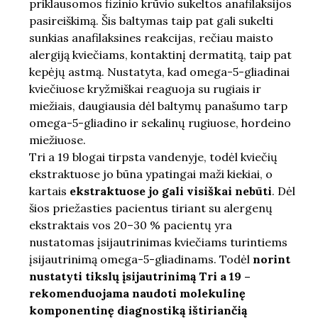
priklausomos fizinio krūvio sukeltos anafilaksijos
pasireiškimą. Šis baltymas taip pat gali sukelti
sunkias anafilaksines reakcijas, rečiau maisto
alergiją kviečiams, kontaktinį dermatitą, taip pat
kepėjų astmą. Nustatyta, kad omega-5-gliadinai
kviečiuose kryžmiškai reaguoja su rugiais ir
miežiais, daugiausia dėl baltymų panašumo tarp
omega-5-gliadino ir sekalinų rugiuose, hordeino
miežiuose.
Tri a 19 blogai tirpsta vandenyje, todėl kviečių
ekstraktuose jo būna ypatingai maži kiekiai, o
kartais
ekstraktuose jo gali visiškai nebūti
. Dėl
šios priežasties pacientus tiriant su alergenų
ekstraktais vos 20–30 % pacientų yra
nustatomas įsijautrinimas kviečiams turintiems
įsijautrinimą omega-5-gliadinams. Todėl
norint
nustatyti tikslų įsijautrinimą Tri a 19 –
rekomenduojama naudoti molekulinę
komponentinę diagnostiką ištiriančią