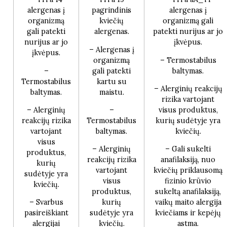
alergenas į
pagrindinis
alergenas į
organizmą
kviečių
organizmą gali
gali patekti
alergenas.
patekti nurijus ar jo
nurijus ar jo
įkvėpus.
– Alergenas į
įkvėpus.
organizmą
– Termostabilus
–
gali patekti
baltymas.
Termostabilus
kartu su
– Alerginių reakcijų
baltymas.
maistu.
rizika vartojant
– Alerginių
–
visus produktus,
reakcijų rizika
Termostabilus
kurių sudėtyje yra
vartojant
baltymas.
kviečių.
visus
– Alerginių
– Gali sukelti
produktus,
reakcijų rizika
anafilaksiją, nuo
kurių
vartojant
kviečių priklausomą
sudėtyje yra
visus
fizinio krūvio
kviečių.
produktus,
sukeltą anafilaksiją,
– Svarbus
kurių
vaikų maito alergija
pasireiškiant
sudėtyje yra
kviečiams ir kepėjų
alergijai
kviečių.
astma.