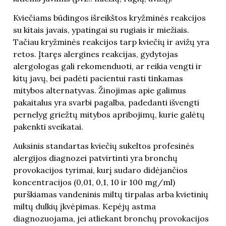
Kviečiams būdingos išreikštos kryžminės reakcijos
su kitais javais, ypatingai su rugiais ir miežiais.
Tačiau kryžminės reakcijos tarp kviečių ir avižų yra
retos. Įtaręs alergines reakcijas, gydytojas
alergologas gali rekomenduoti, ar reikia vengti ir
kitų javų, bei padėti pacientui rasti tinkamas
mitybos alternatyvas. Žinojimas apie galimus
pakaitalus yra svarbi pagalba, padedanti išvengti
pernelyg griežtų mitybos apribojimų, kurie galėtų
pakenkti sveikatai.
Auksinis standartas kviečių sukeltos profesinės
alergijos diagnozei patvirtinti yra bronchų
provokacijos tyrimai, kurį sudaro didėjančios
koncentracijos (0,01, 0,1, 10 ir 100 mg/ml)
purškiamas vandeninis miltų tirpalas arba kvietinių
miltų dulkių įkvėpimas. Kepėjų astma
diagnozuojama, jei atliekant bronchų provokacijos