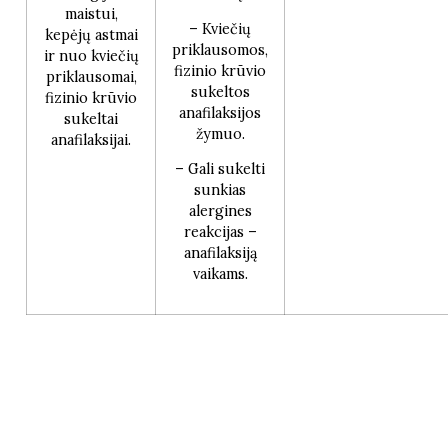
maistui,
– Kviečių
kepėjų astmai
priklausomos,
ir nuo kviečių
fizinio krūvio
priklausomai,
sukeltos
fizinio krūvio
anafilaksijos
sukeltai
žymuo.
anafilaksijai.
– Gali sukelti
sunkias
alergines
reakcijas –
anafilaksiją
vaikams.