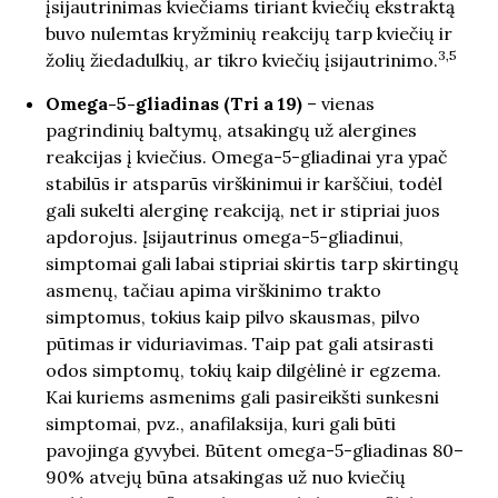
įsijautrinimas kviečiams tiriant kviečių ekstraktą
buvo nulemtas kryžminių reakcijų tarp kviečių ir
3,5
žolių žiedadulkių, ar tikro kviečių įsijautrinimo.
Omega-5-gliadinas (Tri a 19)
– vienas
pagrindinių baltymų, atsakingų už alergines
reakcijas į kviečius. Omega-5-gliadinai yra ypač
stabilūs ir atsparūs virškinimui ir karščiui, todėl
gali sukelti alerginę reakciją, net ir stipriai juos
apdorojus. Įsijautrinus omega-5-gliadinui,
simptomai gali labai stipriai skirtis tarp skirtingų
asmenų, tačiau apima virškinimo trakto
simptomus, tokius kaip pilvo skausmas, pilvo
pūtimas ir viduriavimas. Taip pat gali atsirasti
odos simptomų, tokių kaip dilgėlinė ir egzema.
Kai kuriems asmenims gali pasireikšti sunkesni
simptomai, pvz., anafilaksija, kuri gali būti
pavojinga gyvybei. Būtent omega-5-gliadinas 80–
90% atvejų būna atsakingas už nuo kviečių