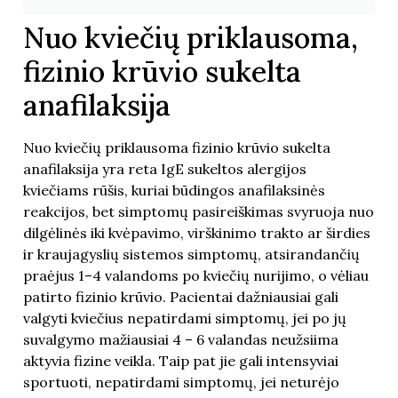
Nuo kviečių priklausoma,
fizinio krūvio sukelta
anafilaksija
Nuo kviečių priklausoma fizinio krūvio sukelta
anafilaksija yra reta IgE sukeltos alergijos
kviečiams rūšis, kuriai būdingos anafilaksinės
reakcijos, bet simptomų pasireiškimas svyruoja nuo
dilgėlinės iki kvėpavimo, virškinimo trakto ar širdies
ir kraujagyslių sistemos simptomų, atsirandančių
praėjus 1–4 valandoms po kviečių nurijimo, o vėliau
patirto fizinio krūvio. Pacientai dažniausiai gali
valgyti kviečius nepatirdami simptomų, jei po jų
suvalgymo mažiausiai 4 – 6 valandas neužsiima
aktyvia fizine veikla. Taip pat jie gali intensyviai
sportuoti, nepatirdami simptomų, jei neturėjo