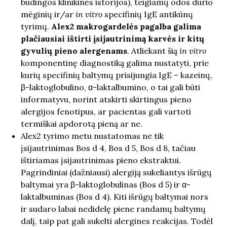
būdingos klinikinės istorijos), teigiamų odos dūrio
mėginių ir/ar
in vitro
specifinių IgE antikūnų
tyrimų.
Alex
2
makrogardelės pagalba galima
plačiausiai ištirti įsijautrinimą karvės ir kitų
gyvulių pieno alergenams
. Atliekant šią
in vitro
komponentinę diagnostiką galima nustatyti, prie
kurių specifinių baltymų prisijungia IgE – kazeinų,
β-laktoglobulino, α-laktalbumino, o tai gali būti
informatyvu, norint atskirti skirtingus pieno
alergijos fenotipus, ar pacientas gali vartoti
termiškai apdorotą pieną ar ne.
Alex2 tyrimo metu nustatomas ne tik
įsijautrinimas Bos d 4, Bos d 5, Bos d 8, tačiau
ištiriamas įsijautrinimas pieno ekstraktui.
Pagrindiniai (dažniausi) alergiją sukeliantys išrūgų
baltymai yra β-laktoglobulinas (Bos d 5) ir α-
laktalbuminas (Bos d 4). Kiti išrūgų baltymai nors
ir sudaro labai nedidelę piene randamų baltymų
dalį, taip pat gali sukelti alergines reakcijas. Todėl