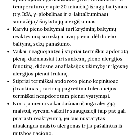
temperatūroje apie 20 minučių) išrūgų baltymus
(t.y. BSA, γ-globulinas ir α-laktalbuminas)
sumažėja/išnyksta jų alergiškumas.
Karvių pieno baltymai turi kryžminį baltymų
reaktyvumą su ožkų ir avių pienu, dėl didelio
baltymų sekų panašumo.
Vaikai, reaguojantys į stipriai termiškai apdorotą
pieną, dažniausiai turi sunkesnį pieno alergijos
fenotipą, didesnę anafilaksijos tikimybę ir ilgesnę
alergijos pienui trukmę.
Stipriai termiškai apdoroto pieno kepiniuose
įtraukimas į racioną pagreitina tolerancijos
termiškai neapdorotam pienui vystymąsi.
Nors jaunesni vaikai dažniau išauga alergiją
maistui, vyresni vaikai ir suaugusieji taip pat gali
prarasti reaktyvumą, jei bus nustatytas
atsakingas maisto alergenas ir jis pašalintas iš
mitybos raciono.