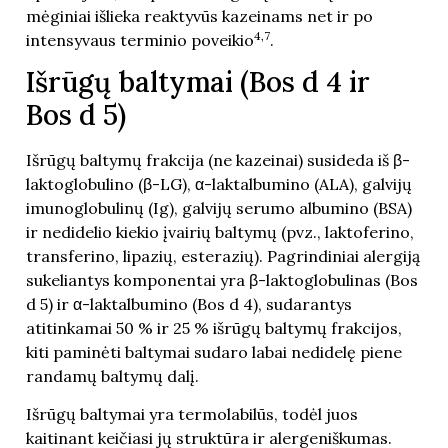
mėginiai išlieka reaktyvūs kazeinams net ir po
4,7
intensyvaus terminio poveikio
.
Išrūgų baltymai (Bos d 4 ir
Bos d 5)
Išrūgų baltymų frakcija (ne kazeinai) susideda iš β-
laktoglobulino (β-LG), α-laktalbumino (ALA), galvijų
imunoglobulinų (Ig), galvijų serumo albumino (BSA)
ir nedidelio kiekio įvairių baltymų (pvz., laktoferino,
transferino, lipazių, esterazių). Pagrindiniai alergiją
sukeliantys komponentai yra β-laktoglobulinas (Bos
d 5) ir α-laktalbumino (Bos d 4), sudarantys
atitinkamai 50 % ir 25 % išrūgų baltymų frakcijos,
kiti paminėti baltymai sudaro labai nedidelę piene
randamų baltymų dalį.
Išrūgų baltymai yra termolabilūs, todėl juos
kaitinant keičiasi jų struktūra ir alergeniškumas.