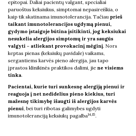
epitopai. Daliai pacientų valgant, specialiai
paruoštus keksiukus, simptomai nepasireiškia, o
kaip tik skatinama imunotolerancija. Tačiau
prieš
taikant imunotolerancijos ugdymą pienui,
gydymo įstaigoje būtina įsitikinti
,
jog keksiukai
nesukelia alergijos simptomų ir yra saugūs
valgyti – atliekant provokacinį mėginį
. Nors
keptas pienas (keksiukų pavidale) vaikams,
sergantiems karvės pieno alergija, jau tapo
įprastos klinikinės praktikos dalimi, jie
ne visiems
tinka
.
Pacientai, kurie turi sunkesnę alergiją pienui ir
reaguoja į net nedidelius pieno kiekius, turi
mažesnę tikimybę išaugti iš alergijos karvės
pienui
, bei turi ribotas galimybes ugdyti
14,15
imunotoleranciją keksiukų pagalba
.