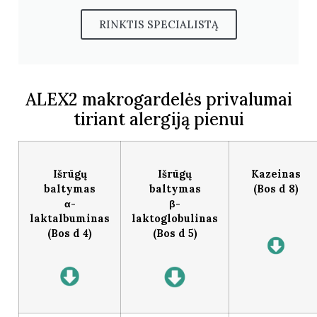
RINKTIS SPECIALISTĄ
ALEX2 makrogardelės privalumai
tiriant alergiją pienui
Išrūgų
Išrūgų
Kazeinas
baltymas
baltymas
(Bos d 8)
α-
β-
laktalbuminas
laktoglobulinas
(Bos d 4)
(Bos d 5)