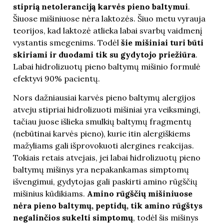
stiprią netoleranciją karvės pieno baltymui
.
Šiuose mišiniuose nėra laktozės. Šiuo metu vyrauja
teorijos, kad laktozė atlieka labai svarbų vaidmenį
vystantis smegenims. Todėl
šie mišiniai turi būti
skiriami ir duodami tik su gydytojo priežiūra
.
Labai hidrolizuotų pieno baltymų mišinio formulė
efektyvi 90% pacientų.
Nors dažniausiai karvės pieno baltymų alergijos
atveju stipriai hidrolizuoti mišiniai yra veiksmingi,
tačiau juose išlieka smulkių baltymų fragmentų
(nebūtinai karvės pieno), kurie itin alergiškiems
mažyliams gali išprovokuoti alergines reakcijas.
Tokiais retais atvejais, jei labai hidrolizuotų pieno
baltymų mišinys yra nepakankamas simptomų
išvengimui, gydytojas gali paskirti amino rūgščių
mišinius kūdikiams.
Amino rūgščių mišiniuose
nėra pieno baltymų, peptidų, tik amino rūgštys
negalinčios sukelti simptomų
, todėl šis mišinys