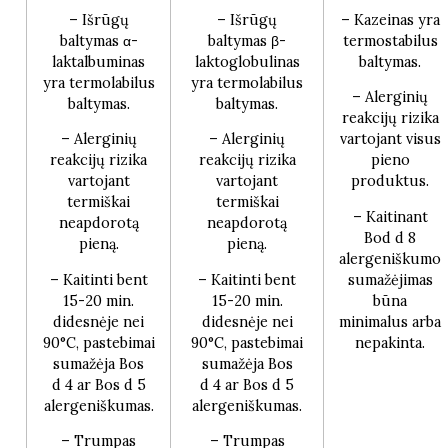
– Išrūgų
– Išrūgų
– Kazeinas yra
baltymas α-
baltymas β-
termostabilus
laktalbuminas
laktoglobulinas
baltymas.
yra termolabilus
yra termolabilus
– Alerginių
baltymas.
baltymas.
reakcijų rizika
– Alerginių
– Alerginių
vartojant visus
reakcijų rizika
reakcijų rizika
pieno
vartojant
vartojant
produktus.
termiškai
termiškai
– Kaitinant
neapdorotą
neapdorotą
Bod d 8
pieną.
pieną.
alergeniškumo
– Kaitinti bent
– Kaitinti bent
sumažėjimas
15-20 min.
15-20 min.
būna
didesnėje nei
didesnėje nei
minimalus arba
90°C, pastebimai
90°C, pastebimai
nepakinta.
sumažėja Bos
sumažėja Bos
d 4 ar Bos d 5
d 4 ar Bos d 5
alergeniškumas.
alergeniškumas.
– Trumpas
– Trumpas