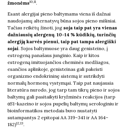
10,11
žmonėms
.
Esant alergijai pieno baltymams viena iš dažnai
naudojamų alternatyvų būna sojos pieno mišiniai.
Tačiau reikėtų žinoti, jog
soja taip pat yra vienas
dažniausių alergenų
.
10–14 % kūdikių, turinčių
alergiją karvės pienui, taip pat tampa alergiški
sojai
. Sojos baltymuose yra daug genisteino, į
estrogeną panašaus junginio. Kaip ir kitos
estrogeną imituojančios cheminės medžiagos,
esančios aplinkoje, genisteinas gali pakeisti
organizmo endokrininę sistemą ir sutrikdyti
normalų hormonų vystymąsi. Taip pat naujausia
literatūra nurodo, jog tarp tam tikrų pieno ir sojos
baltymų gali pasitaikyti kryžminės reakcijos (tarp
αS1-kazeino ir sojos pupelių baltymų serologiniu ir
bioinformatikos metodais buvo nustatyti
sutampantys 2 epitopai AA 319–341 ir AA 164–
12,13
182)
.