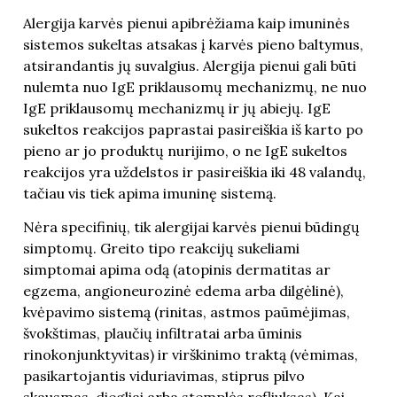
Alergija karvės pienui apibrėžiama kaip imuninės
sistemos sukeltas atsakas į karvės pieno baltymus,
atsirandantis jų suvalgius. Alergija pienui gali būti
nulemta nuo IgE priklausomų mechanizmų, ne nuo
IgE priklausomų mechanizmų ir jų abiejų. IgE
sukeltos reakcijos paprastai pasireiškia iš karto po
pieno ar jo produktų nurijimo, o ne IgE sukeltos
reakcijos yra uždelstos ir pasireiškia iki 48 valandų,
tačiau vis tiek apima imuninę sistemą.
Nėra specifinių, tik alergijai karvės pienui būdingų
simptomų. Greito tipo reakcijų sukeliami
simptomai apima odą (atopinis dermatitas ar
egzema, angioneurozinė edema arba dilgėlinė),
kvėpavimo sistemą (rinitas, astmos paūmėjimas,
švokštimas, plaučių infiltratai arba ūminis
rinokonjunktyvitas) ir virškinimo traktą (vėmimas,
pasikartojantis viduriavimas, stiprus pilvo