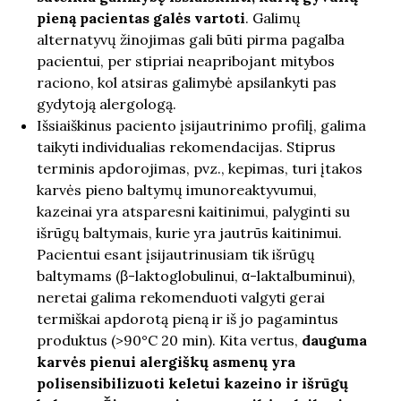
pieną pacientas galės vartoti
. Galimų
alternatyvų žinojimas gali būti pirma pagalba
pacientui, per stipriai neapribojant mitybos
raciono, kol atsiras galimybė apsilankyti pas
gydytoją alergologą.
Išsiaiškinus paciento įsijautrinimo profilį, galima
taikyti individualias rekomendacijas. Stiprus
terminis apdorojimas, pvz., kepimas, turi įtakos
karvės pieno baltymų imunoreaktyvumui,
kazeinai yra atsparesni kaitinimui, palyginti su
išrūgų baltymais, kurie yra jautrūs kaitinimui.
Pacientui esant įsijautrinusiam tik išrūgų
baltymams (β-laktoglobulinui, α-laktalbuminui),
neretai galima rekomenduoti valgyti gerai
termiškai apdorotą pieną ir iš jo pagamintus
produktus (>90°C 20 min). Kita vertus,
dauguma
karvės pienui alergiškų asmenų yra
polisensibilizuoti keletui kazeino ir išrūgų