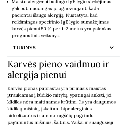
Maisto alergenui būdingo IgE lygio stebėjimas
gali būti naudingas prognozuojant, kada
pacientai išaugs alergiją. Nustatyta, kad
reikšmingas specifinio IgE lygio sumažėjimas
karvės pienui 50 % per 1–2 metus yra palankus
prognostinis veiksnys.
TURINYS
Karvės pieno vaidmuo ir
alergija pienui
Karvės pienas paprastai yra pirmasis maistas
įtraukiamas į kūdikio mitybą, ypatingai anksti, jei
kūdikis nėra maitinamas krūtimi. Jis yra daugumos
kūdikių mišinių, įskaitant hipoalerginius
hidrolizuotus ir amino rūgščių pagrindu
pagamintus mišinius, šaltinis. Vaikai ir suaugusieji