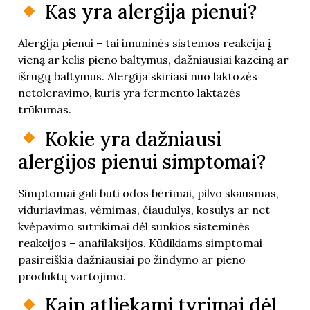
Kas yra alergija pienui?
Alergija pienui – tai imuninės sistemos reakcija į
vieną ar kelis pieno baltymus, dažniausiai kazeiną ar
išrūgų baltymus. Alergija skiriasi nuo laktozės
netoleravimo, kuris yra fermento laktazės
trūkumas.
Kokie yra dažniausi
alergijos pienui simptomai?
Simptomai gali būti odos bėrimai, pilvo skausmas,
viduriavimas, vėmimas, čiaudulys, kosulys ar net
kvėpavimo sutrikimai dėl sunkios sisteminės
reakcijos – anafilaksijos. Kūdikiams simptomai
pasireiškia dažniausiai po žindymo ar pieno
produktų vartojimo.
Kaip atliekami tyrimai dėl