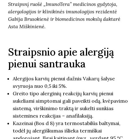
Straipsnį ruošė „ImunoTera” medicinos gydytoja,
alergologijos ir klinikinės imunologijos rezidentė
Gabija Brusokienė ir biomedicinos mokslų daktarė
Asta Miškinienė.
Straipsnio apie alergiją
pienui santrauka
Alergijos karvių pienui dažnis Vakarų šalyse
svyruoja nuo 0,5 iki 5%.
Greito tipo alerginių reakcijų karvių pienui
sukeliami simptomai gali paveikti odą, kvėpavimo
sistemą, virškinimo traktą ir sukelti sunkias
sistemines reakcijas – anafilaksiją.
Kazeinai (Bos d 8) yra termostabilūs baltymai,
todėl jų alergiškumas išlieka termiškai
apdorojant. Ilgai kaitinant (pvz., verdant 95 °C