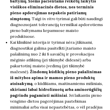
baltymų. Šiems pacientams reikėtų laikytis
visiškos eliminacinės dietos, nes terminis
pieno apdorojimas nepakeis patiriamų
simptomų
. Taigi
in vitro
tyrimai gali būti naudingi
diagnozuojant toleranciją termiškai apdorotiems
pieno baltymams kepamuose maisto
produktuose.
Kai klinikinė istorija ir tyrimai nėra įtikinami,
diagnostikai galima pasitelkti įtariamo maisto
pašalinimą nuo 2 iki 8 savaičių ir provokacijos
mėginio atlikimą (jei tikimybė didesnė) arba
pakartotinį maisto įvedimą (jei tikimybė
mažesnė).
Žindomų kūdikių pieno pašalinimas
iš mitybos apima ir mamos pieno produktų
atsisakymą
, o kūdikiams, maitinamiems mišiniais,
skiriami labai hidrolizuotų arba aminorūgščių
pagrindu pagaminti mišiniai
. Jei laikantis pieno
vengimo dietos pagerėjimas pastebimas
minimaliai arba visai nepastebėtas, o vėl pradėjus