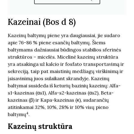
Kazeinai (Bos d 8)
Kazeinų baltymų piene yra daugiausiai, jie sudaro
apie 76–86 % piene esančių baltymų. Šiems
baltymams dažniausiai būdingos stabilios sferinės
struktūros – micelės. Micelinė kazeinų struktūra
yra atsakinga už kalcio ir fosfato transportavimą ir
sekreciją, taip pat maistinių medžiagų virškinimą ir
įsisavinimą juos sulaikant skrandyje. Kazeinų
baltymai susideda iš keturių bazinių kazeinų: Alfa-
s1-kazeinas (αs1), Alfa-s2-kazeinas (αs2), Beta-
kazeinas (β) ir Kapa-kazeinas (κ), sudarančių
atitinkamai 32%, 10%, 28% ir 10% visų pieno
4
baltymų
.
Kazeinų struktūra