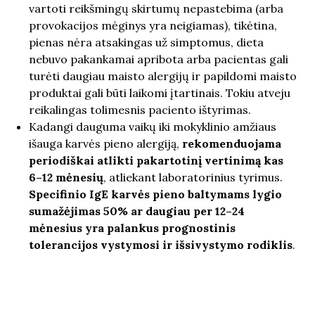
vartoti reikšmingų skirtumų nepastebima (arba
provokacijos mėginys yra neigiamas), tikėtina,
pienas nėra atsakingas už simptomus, dieta
nebuvo pakankamai apribota arba pacientas gali
turėti daugiau maisto alergijų ir papildomi maisto
produktai gali būti laikomi įtartinais. Tokiu atveju
reikalingas tolimesnis paciento ištyrimas.
Kadangi dauguma vaikų iki mokyklinio amžiaus
išauga karvės pieno alergiją,
rekomenduojama
periodiškai atlikti pakartotinį vertinimą kas
6–12 mėnesių
, atliekant laboratorinius tyrimus.
Specifinio IgE karvės pieno baltymams lygio
sumažėjimas 50% ar daugiau per 12–24
mėnesius yra palankus prognostinis
tolerancijos vystymosi ir išsivystymo rodiklis
.