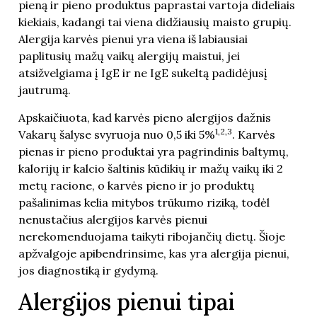
pieną ir pieno produktus paprastai vartoja dideliais
kiekiais, kadangi tai viena didžiausių maisto grupių.
Alergija karvės pienui yra viena iš labiausiai
paplitusių mažų vaikų alergijų maistui, jei
atsižvelgiama į IgE ir ne IgE sukeltą padidėjusį
jautrumą.
Apskaičiuota, kad karvės pieno alergijos dažnis
1,2,3
Vakarų šalyse svyruoja nuo 0,5 iki 5%
. Karvės
pienas ir pieno produktai yra pagrindinis baltymų,
kalorijų ir kalcio šaltinis kūdikių ir mažų vaikų iki 2
metų racione, o karvės pieno ir jo produktų
pašalinimas kelia mitybos trūkumo riziką, todėl
nenustačius alergijos karvės pienui
nerekomenduojama taikyti ribojančių dietų. Šioje
apžvalgoje apibendrinsime, kas yra alergija pienui,
jos diagnostiką ir gydymą.
Alergijos pienui tipai