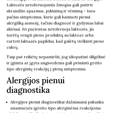
Laktozės netoleruojantis žmogus gali patirti
skrandžio spazmus, pykinimą ir vėmimą – tuos
pačius simptomus, kurie gali kamuoti pienui
alergišką asmenį, tačiau diagnozė ir gydymas labai
skiriasi. Jei pacientas netoleruoja laktozės, jis
turėtų vengti pieno produktų su laktoze arba
vartoti laktazės papildus, kad galėtų virškinti pieno
cukrų.
Taip pat reikėtų nepamiršti, jog idiopatinė dilgėlinė
ir įgimta ar įgyta angioedema gali priminti greito
tipo alerginių reakcijų į pieną simptomus.
Alergijos pienui
diagnostika
Alergijos pienui diagnostikai dažniausiai pakanka
anamnezės (greito tipo alerginėms reakcijoms