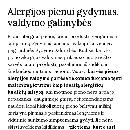
Alergijos pienui gydymas,
valdymo galimybės
Esant alergijai pienui, pieno produktų vengimas ir
simptomų gydymas sunkios reakcijos atveju yra
pagrindinės gydymo galimybės.
Kūdikių karvės
pieno alergijos valdymas priklauso nuo griežto
karvės pieno produktų pašalinimo iš kūdikio ir
žindančios motinos raciono. Visose
karvės pieno
alergijos valdymo gairėse rekomenduojama tęsti
maitinimą krūtimi kaip idealią alergiškų
kūdikių mitybą
. Kai motinos pieno nėra arba jo
nepakanka, daugumoje gairių rekomenduojama
naudoti labai hidrolizuotų pieno baltymų mišinį,
kuris yra pirmasis pasirinkimas lengviems ir
vidutinio sunkumo simptomams gydyti. Jie nėra
skirti sveikiems kūdikiams –
tik tiems, kurie turi