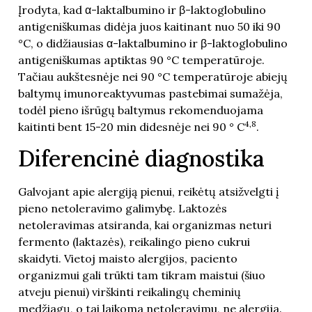
Įrodyta, kad α-laktalbumino ir β-laktoglobulino
antigeniškumas didėja juos kaitinant nuo 50 iki 90
°C, o didžiausias α-laktalbumino ir β-laktoglobulino
antigeniškumas aptiktas 90 °C temperatūroje.
Tačiau aukštesnėje nei 90 °C temperatūroje abiejų
baltymų imunoreaktyvumas pastebimai sumažėja,
todėl pieno išrūgų baltymus rekomenduojama
4,8
kaitinti bent 15-20 min didesnėje nei 90 ° C
.
Diferencinė diagnostika
Galvojant apie alergiją pienui, reikėtų atsižvelgti į
pieno netoleravimo galimybę. Laktozės
netoleravimas atsiranda, kai organizmas neturi
fermento (laktazės), reikalingo pieno cukrui
skaidyti. Vietoj maisto alergijos, paciento
organizmui gali trūkti tam tikram maistui (šiuo
atveju pienui) virškinti reikalingų cheminių
medžiagų, o tai laikoma netoleravimu, ne alergija.