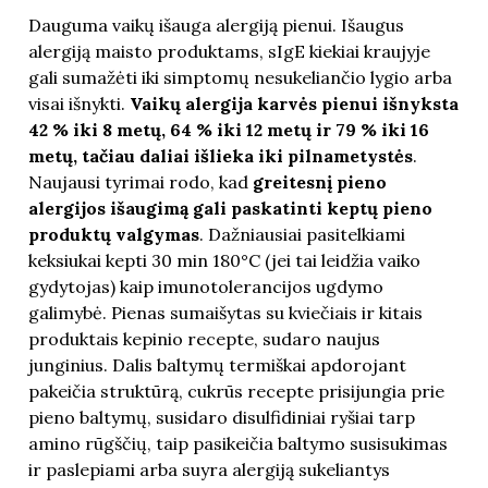
Dauguma vaikų išauga alergiją pienui. Išaugus
alergiją maisto produktams, sIgE kiekiai kraujyje
gali sumažėti iki simptomų nesukeliančio lygio arba
visai išnykti.
Vaikų alergija karvės pienui išnyksta
42 % iki 8 metų, 64 % iki 12 metų ir 79 % iki 16
metų, tačiau daliai išlieka iki pilnametystės
.
Naujausi tyrimai rodo, kad
greitesnį pieno
alergijos išaugimą gali paskatinti keptų pieno
produktų valgymas
. Dažniausiai pasitelkiami
keksiukai kepti 30 min 180°C (jei tai leidžia vaiko
gydytojas) kaip imunotolerancijos ugdymo
galimybė. Pienas sumaišytas su kviečiais ir kitais
produktais kepinio recepte, sudaro naujus
junginius. Dalis baltymų termiškai apdorojant
pakeičia struktūrą, cukrūs recepte prisijungia prie
pieno baltymų, susidaro disulfidiniai ryšiai tarp
amino rūgščių, taip pasikeičia baltymo susisukimas
ir paslepiami arba suyra alergiją sukeliantys