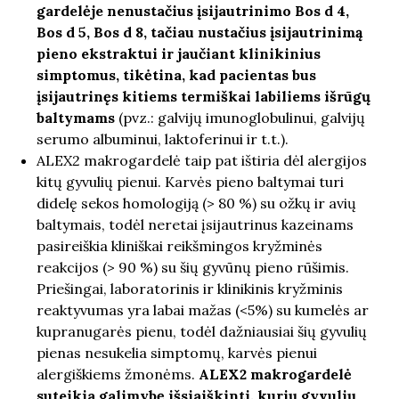
gardelėje nenustačius įsijautrinimo Bos d 4,
Bos d 5, Bos d 8, tačiau nustačius įsijautrinimą
pieno ekstraktui ir jaučiant klinikinius
simptomus, tikėtina, kad pacientas bus
įsijautrinęs kitiems termiškai labiliems išrūgų
baltymams
(pvz.: galvijų imunoglobulinui, galvijų
serumo albuminui, laktoferinui ir t.t.).
ALEX2 makrogardelė taip pat ištiria dėl alergijos
kitų gyvulių pienui. Karvės pieno baltymai turi
didelę sekos homologiją (> 80 %) su ožkų ir avių
baltymais, todėl neretai įsijautrinus kazeinams
pasireiškia kliniškai reikšmingos kryžminės
reakcijos (> 90 %) su šių gyvūnų pieno rūšimis.
Priešingai, laboratorinis ir klinikinis kryžminis
reaktyvumas yra labai mažas (<5%) su kumelės ar
kupranugarės pienu, todėl dažniausiai šių gyvulių
pienas nesukelia simptomų, karvės pienui
alergiškiems žmonėms.
ALEX
2
makrogardelė
suteikia galimybę išsiaiškinti, kurių gyvulių