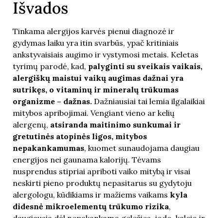
Išvados
Tinkama alergijos karvės pienui diagnozė ir
gydymas laiku yra itin svarbūs, ypač kritiniais
ankstyvaisiais augimo ir vystymosi metais. Keletas
tyrimų parodė, kad,
palyginti su sveikais vaikais,
alergiškų maistui vaikų augimas dažnai yra
sutrikęs, o vitaminų ir mineralų trūkumas
organizme – dažnas.
Dažniausiai tai lemia ilgalaikiai
mitybos apribojimai. Vengiant vieno ar kelių
alergenų,
atsiranda maitinimo sunkumai ir
gretutinės atopinės ligos, mitybos
nepakankamumas
, kuomet sunaudojama daugiau
energijos nei gaunama kalorijų. Tėvams
nusprendus stipriai apriboti vaiko mitybą ir visai
neskirti pieno produktų nepasitarus su gydytoju
alergologu, kūdikiams ir mažiems vaikams
kyla
didesnė mikroelementų trūkumo rizika
,
daugiausia dėl nepakankamo geležies, jodo, kalcio ir