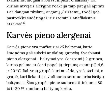
skausmas, diegliai arba stemplės refliuksas). Kai
kuriais atvejais alerginė reakcija taip pat gali apimti
1 ar daugiau tikslinių organų / sistemų, todėl gali
pasireikšti sudėtingas ir sisteminis anafilaksinis
4,5
atsakas
.
Karvės pieno alergenai
Karvės piene yra mažiausiai 25 baltymai, kurie
žmonėms gali sukelti antikūnų gamybą. Svarbiausi
pieno alergenai – baltymai yra skirstomi į 2 grupes,
kurias galima atskirti pagal jų tirpumą esant pH 4,6
ir 20 °C. Baltymų grupė, kuri nusėda, yra kazeinai, o
grupė, kuri lieka tirpi, vadinama serumo arba išrūgų
baltymais. Šios grupės piene sudaro atitinkamai 80
% ir 20 % randamų baltymų kiekio.