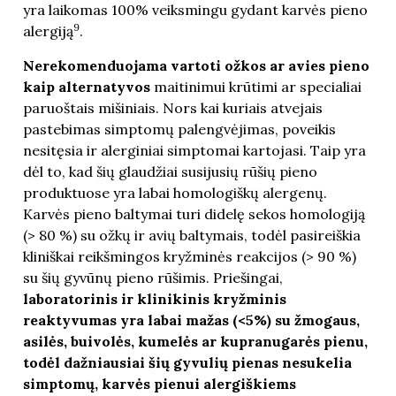
yra laikomas 100% veiksmingu gydant karvės pieno
9
alergiją
.
Nerekomenduojama vartoti ožkos ar avies pieno
kaip alternatyvos
maitinimui krūtimi ar specialiai
paruoštais mišiniais. Nors kai kuriais atvejais
pastebimas simptomų palengvėjimas, poveikis
nesitęsia ir alerginiai simptomai kartojasi. Taip yra
dėl to, kad šių glaudžiai susijusių rūšių pieno
produktuose yra labai homologiškų alergenų.
Karvės pieno baltymai turi didelę sekos homologiją
(> 80 %) su ožkų ir avių baltymais, todėl pasireiškia
kliniškai reikšmingos kryžminės reakcijos (> 90 %)
su šių gyvūnų pieno rūšimis. Priešingai,
laboratorinis ir klinikinis kryžminis
reaktyvumas yra labai mažas (<5%) su žmogaus,
asilės, buivolės, kumelės ar kupranugarės pienu,
todėl dažniausiai šių gyvulių pienas nesukelia
simptomų, karvės pienui alergiškiems